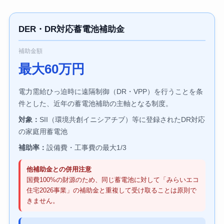
DER・DR対応蓄電池補助金
補助金額
最大60万円
電力需給ひっ迫時に遠隔制御（DR・VPP）を行うことを条
件とした、近年の蓄電池補助の主軸となる制度。
対象：
SII（環境共創イニシアチブ）等に登録されたDR対応
の家庭用蓄電池
補助率：
設備費・工事費の最大1/3
他補助金との併用注意
国費100%の財源のため、同じ蓄電池に対して「みらいエコ
住宅2026事業」の補助金と重複して受け取ることは原則で
きません。