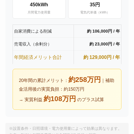
450kWh
35円
月間電力使用量
電気代単価（kWh）
自家消費による削減
約 106,000円 / 年
売電収入（余剰分）
約 23,000円 / 年
年間経済メリット合計
約 129,000円 / 年
約258万円
20年間の累計メリット：
｜補助
金活用後の実質負担：約150万円
約108万円
→ 実質利益
のプラス試算
※設置条件・日照環境・電力使用量によって効果は異なります。