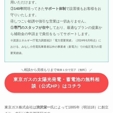
用いただけます。
③
140年
間培ってきた
サポート体制
で設置後もお客様をお
守りいたします。
④しつこい勧誘や強引な営業は一切ありません。
⑤
専門のスタッフが在中
しており、最適なプランの提案か
ら補助金の申請まで責任をもってサポートします。
※資源エネルギー庁電力調査統計「電力需要実績」（2024年6月時点）に
おける、みなし小売電気事業者以外の事業者（新電力）での低圧電力の需
要実績値。
）
相談から見積もりまで
（
＼
簡単１分で完了
無料
／
東京ガスの太陽光発電・蓄電池の無料相
談（公式HP）はコチラ
東京ガス株式会社は
渋沢栄一
氏によって1885年（明治18）に創立