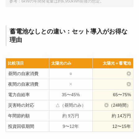
参考：6kWの年間発電量は約6,950kWh前後の想定。
蓄電池なしとの違い：セット導入がお得な
理由
比較項目
太陽光のみ
太陽光＋蓄電池
昼間の自家消費
○
◎
夜間の自家消費
✕
◎
電力自給率
35〜45%
65〜75%
災害時の対応
△（昼間のみ）
◎（24時間）
年間節約額
約 9万円
約 14万円
投資回収期間
9〜12年
12〜15年