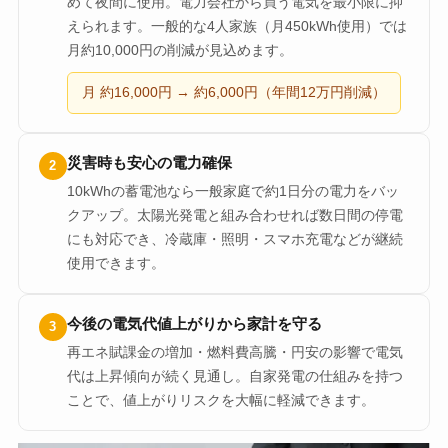
めて夜間に使用。電力会社から買う電気を最小限に抑
えられます。一般的な4人家族（月450kWh使用）では
月約10,000円の削減が見込めます。
月 約16,000円 → 約6,000円（年間12万円削減）
災害時も安心の電力確保
2
10kWhの蓄電池なら一般家庭で約1日分の電力をバッ
クアップ。太陽光発電と組み合わせれば数日間の停電
にも対応でき、冷蔵庫・照明・スマホ充電などが継続
使用できます。
今後の電気代値上がりから家計を守る
3
再エネ賦課金の増加・燃料費高騰・円安の影響で電気
代は上昇傾向が続く見通し。自家発電の仕組みを持つ
ことで、値上がりリスクを大幅に軽減できます。