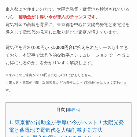
東京都にお住まいの方で、太陽光発電・蓄電池を検討されている
なら、
補助金が手厚い今が導入のチャンスです
。
電気料金の高騰を背景に、東京都を中心に太陽光発電と蓄電池を
導入して電気代の見直しに取り組むご家庭が増えています。
電気代を月20,000円から
5,000円台に抑えられ
たケースも出てき
ており、本記事では具体的な数字とシミュレーションで「本当に
お得になるのか」を分かりやすく解説します。
※すべてのご家庭が5,000円台になるわけではありません。
世帯人数・電気使用量・設置容量などの条件によって削減効果は大きく変わりま
す。
目次
[
非表示
]
1.
東京都の補助金が手厚い今がベスト！太陽光発
電と蓄電池で電気代を大幅削減する方法