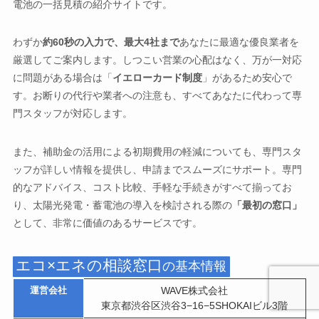
電池の一括見積の紹介サイトです。
わずか
約60秒の入力で、最大4社まで
あなたに最適な優良業者を
厳選してご案内します。しつこい営業の心配はなく、万が一対応
に問題がある場合は「
イエローカード制度
」があるため安心で
す。お断りの代行や業者への注意も、すべてあなたに代わって専
門スタッフが対応します。
また、補助金の活用による初期費用の軽減についても、専門スタ
ッフが詳しい情報を提供し、申請までスムーズにサポート。専門
的なアドバイス、コスト比較、手軽な手続きがすべて揃ってお
り、太陽光発電・蓄電池の導入を検討される際の
「最初の窓口」
として、非常に価値のあるサービスです。
エコ×エネの相談窓口
の基本情報
運営会社
WAVE株式会社
東京都渋谷区渋谷3−16−5SHOKAIビル3階