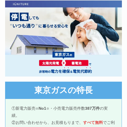
東京ガスの特長
①新電力販売
No1
・小売電力販売件数
387万件
の実
※
※
績。
②お問い合わせから、お見積もりまで、
すべて無料
でご利