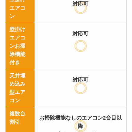
対応可
エアコ
ン
壁掛け
対応可
エアコ
ンお掃
除機能
付き
天井埋
対応可
め込み
型エア
コン
複数台
お掃除機能なしのエアコン2台目以
割引
降