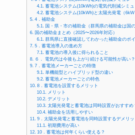
4.1.
蓄電池システム(10kWh)の電気代削減シミュ
4.2.
蓄電池システム(10kWh)と太陽光発電（6k
5.
4．補助金
5.1.
国・県・市の補助金（群馬県の補助金は国
6.
国の補助金まとめ（2025〜2026年対応）
6.1.
群馬県に直接確認してわかった補助金のポ
7.
5．蓄電池導入の進め方
7.1.
蓄電池の導入後に得られること
8.
６． 電気代は今後も上がり続ける可能性が高い
9.
7．蓄電池メーカーごとの特徴
9.1.
単機能型とハイブリッド型の違い
9.2.
蓄電池メーカーごとの特色
10.
8．蓄電池を設置するメリット
10.1.
メリット
10.2.
デメリット
10.3.
太陽光発電と蓄電池は同時設置がおすすめ
10.4.
補助金を活用しやすい
11.
9．太陽光発電と蓄電池を同時設置するデメリッ
11.1.
初期費用が高い
12.
10．蓄電池は何年くらい使える？