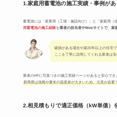
1.家庭用蓄電池の施工実績・事例が
蓄電池には「産業用（工場・施設向け）」と「家庭用（
用蓄電池の施工経験
を
業者の
担当者
や
Webサイト
で
、
家
破損がある場合や築20年以上の住宅
ここを丁寧に説明してくれる業者は安
業者のHPに写真つきの施工実績ページがあると安心でき
群馬県は強風や夏冬の温度差が大きいため、注意が必要
2.相見積もりで適正価格（kW単価）