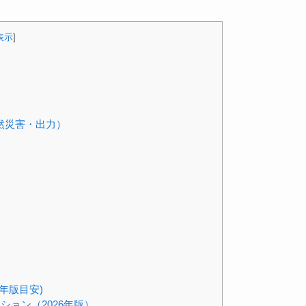
表示
]
然災害・出力）
年版目安)
ション（2026年版）