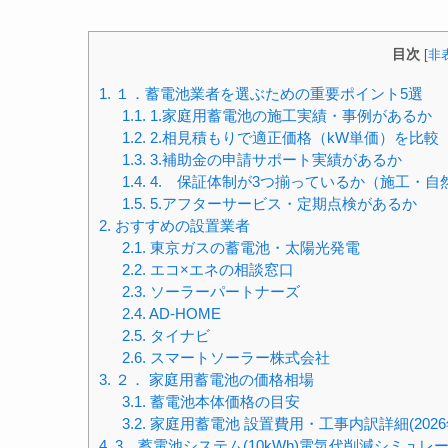
目次
[
非
1.
１．蓄電池業者を選ぶための重要ポイント5選
1.1.
1.家庭用蓄電池の施工実績・事例があるか
1.2.
2.相見積もりで適正価格（kW単価）を比較
1.3.
3.補助金の申請サポート実績があるか
1.4.
4. 保証体制が3つ揃っているか（施工・自
1.5.
5.アフターサービス・定期点検があるか
2.
おすすめの設置業者
2.1.
東京ガスの蓄電池・太陽光発電
2.2.
エコ×エネの相談窓口
2.3.
ソーラーパートナーズ
2.4.
AD-HOME
2.5.
タイナビ
2.6.
スマートソーラー株式会社
3.
２． 家庭用蓄電池の価格相場
3.1.
蓄電池本体価格の目安
3.2.
家庭用蓄電池 設置費用・工事内訳詳細(2026
4.
3．蓄電池システム(10kWh)電気代削減シミュレー