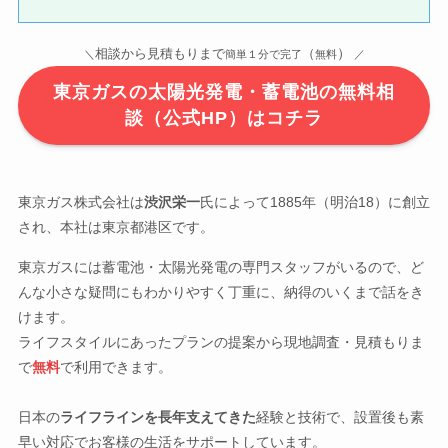
）
相談から見積もりまで
（
＼
簡単１分で完了
無料
／
東京ガスの太陽光発電・蓄電池の無料相
談（公式HP）はコチラ
東京ガス株式会社は
渋沢栄一
氏によって1885年（明治18）に創立
され、本社は東京都港区です。
東京ガスには蓄電池・太陽光発電の専門スタッフがいるので、ど
んな小さな疑問にもわかりやすく丁重に、納得のいくまで話をき
けます。
ライフスタイルにあったプランの提案から現地調査・見積もりま
で
無料
で利用できます。
日本の
ライフラインを長年支えてきた
経験と技術で、設置後も素
早い対応でお客様の生活をサポートしています。