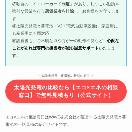
③独自の「
イエローカード制度
」があり、しつこい勧誘や
強引な営業を行う
悪質業者を排除
し、お客様をお守りしま
す。
④太陽光発電と蓄電池・V2H(電気自動車設備)、家庭用に
も産業用にも両対応
⑤設置後も、ご不明な点や万が一の動作不良など、
心配な
ことがあれば専門の担当者が誠心誠意サポート
いたしま
す
。
＼太陽光発電・蓄電池の最初の窓口 ／
太陽光発電の比較なら【エコ×エネの相談
窓口】で無料見積もり（公式サイト）
エコ×エネの相談窓口はWAVE株式会社が運営する太陽光発電と蓄
電池の一括見積の紹介サイトです。