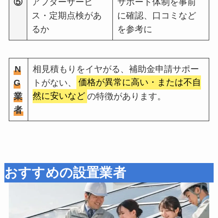
⑤
アフターサービ
サポート体制を事前
ス・定期点検があ
に確認、口コミなど
るか
を参考に
N
相見積もりをイヤがる、補助金申請サポー
G
トがない、
価格が異常に高い・または不自
業
然に安いなど
の特徴があります。
者
おすすめの設置業者