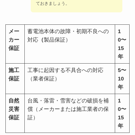
ておきましょう。
メー
蓄電池本体の故障・初期不良への
1
カー
対応
（
製品保証）
0〜
保証
15
年
施工
工事に起因する不具合への対応
5〜
保証
（業者保証）
10
年
自然
台風・落雷・雪害などの破損を補
1
災害
償（メーカーまたは施工業者の保
0〜
保証
証）
15
年