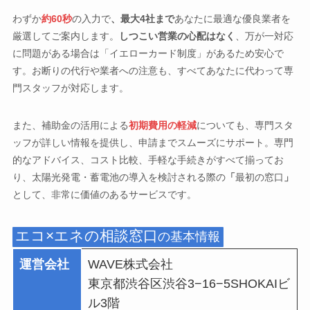
わずか
約60秒
の入力で
、最大4社まで
あなたに最適な優良業者を
厳選してご案内します。
しつこい営業の心配はなく
、万が一対応
に問題がある場合は「イエローカード制度」があるため安心で
す。お断りの代行や業者への注意も、すべてあなたに代わって専
門スタッフが対応します。
また、補助金の活用による
初期費用の軽減
についても、専門スタ
ッフが詳しい情報を提供し、申請までスムーズにサポート。専門
的なアドバイス、コスト比較、手軽な手続きがすべて揃ってお
り、太陽光発電・蓄電池の導入を検討される際の
「
最初の窓口
」
として、非常に価値のあるサービスです。
エコ×エネの相談窓口
の基本情報
運営会社
WAVE株式会社
東京都渋谷区渋谷3−16−5SHOKAIビ
ル3階