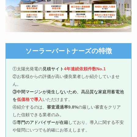
の特徴
ソーラーパートナーズ
①太陽光発電の
見積サイト
4年連続依頼件数No.1
②お客様からの評価が高い優良業者しか紹介していませ
ん。
③中間マージンが発生しないため、高品質な家庭用蓄電池
を
低価格で導入
いただけます。
④紹介するのは、
審査通過率9.8%
の厳しい審査をクリア
した信頼できる業者のみ。
⑤
専門のアドバイザーが在籍
しており、導入に関する不安
や疑問にいつでも的確にお答えします。