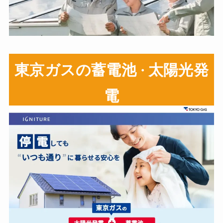
東京ガスの蓄電池
太陽光発
・
電