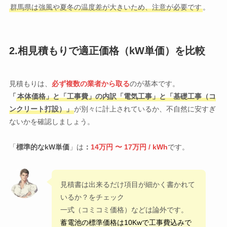
群馬県は強風や夏冬の温度差が大きいため、注意が必要です
。
2.相見積もりで適正価格（kW単価）を比較
見積もりは、
必ず複数の業者から取る
のが基本です。
「
本体価格」と「工事費」の内訳「電気工事」と「基礎工事（コ
ンクリート打設）」
が別々に計上されているか、不自然に安すぎ
ないかを確認しましょう。
「
標準的なkW単価
」は
：
14万円 〜 17万円 / kWh
です。
見積書は出来るだけ項目が細かく書かれて
いるか？をチェック
一式（コミコミ価格）などは論外です。
蓄電池の標準価格は10Kwで工事費込みで