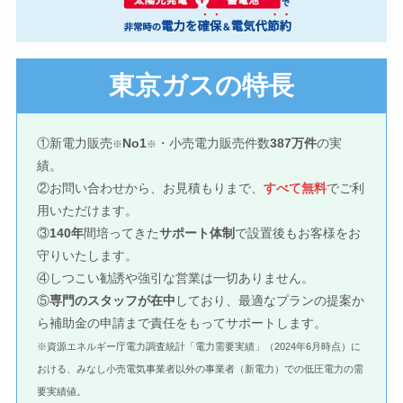
東京ガスの特長
①新電力販売
No1
・小売電力販売件数
387万件
の実
※
※
績。
②お問い合わせから、お見積もりまで、
すべて無料
でご利
用いただけます。
③
140年
間培ってきた
サポート体制
で設置後もお客様をお
守りいたします。
④しつこい勧誘や強引な営業は一切ありません。
⑤
専門のスタッフが在中
しており、最適なプランの提案か
ら補助金の申請まで責任をもってサポートします。
※資源エネルギー庁電力調査統計「電力需要実績」（2024年6月時点）に
おける、みなし小売電気事業者以外の事業者（新電力）での低圧電力の需
要実績値。