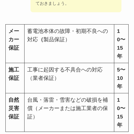
ておきましょう。
メー
蓄電池本体の故障・初期不良への
1
カー
対応
（
製品保証）
0〜
保証
15
年
施工
工事に起因する不具合への対応
5〜
保証
（業者保証）
10
年
自然
台風・落雷・雪害などの破損を補
1
災害
償（メーカーまたは施工業者の保
0〜
保証
証）
15
年