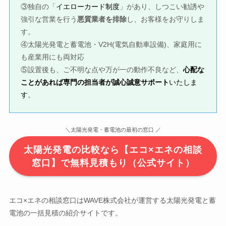
③独自の「
イエローカード制度
」があり、しつこい勧誘や
強引な営業を行う
悪質業者を排除
し、お客様をお守りしま
す。
④太陽光発電と蓄電池・V2H(電気自動車設備)、家庭用に
も産業用にも両対応
⑤設置後も、ご不明な点や万が一の動作不良など、
心配な
ことがあれば専門の担当者が誠心誠意サポート
いたしま
す
。
＼太陽光発電・蓄電池の最初の窓口 ／
太陽光発電の比較なら【エコ×エネの相談
窓口】で無料見積もり（公式サイト）
エコ×エネの相談窓口はWAVE株式会社が運営する太陽光発電と蓄
電池の一括見積の紹介サイトです。