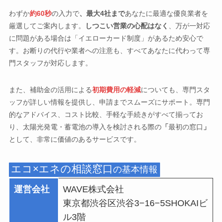
わずか
約60秒
の入力で
、最大4社まで
あなたに最適な優良業者を
厳選してご案内します。
しつこい営業の心配はなく
、万が一対応
に問題がある場合は「イエローカード制度」があるため安心で
す。お断りの代行や業者への注意も、すべてあなたに代わって専
門スタッフが対応します。
また、補助金の活用による
初期費用の軽減
についても、専門スタ
ッフが詳しい情報を提供し、申請までスムーズにサポート。専門
的なアドバイス、コスト比較、手軽な手続きがすべて揃ってお
り、太陽光発電・蓄電池の導入を検討される際の
「
最初の窓口
」
として、非常に価値のあるサービスです。
エコ×エネの相談窓口
の基本情報
運営会社
WAVE株式会社
東京都渋谷区渋谷3−16−5SHOKAIビ
ル3階