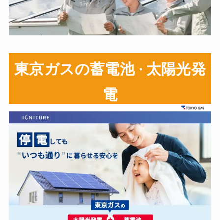
東京ガスの蓄電池
太陽光発
・
電