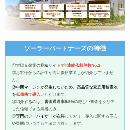
の特徴
ソーラーパートナーズ
①太陽光発電の
見積サイト
4年連続依頼件数No.1
②お客様からの評価が高い優良業者しか紹介していませ
ん。
③中間マージンが発生しないため、高品質な家庭用蓄電池
を
低価格で導入
いただけます。
④紹介するのは、
審査通過率9.8%
の厳しい審査をクリア
した信頼できる業者のみ。
⑤
専門のアドバイザーが在籍
しており、導入に関する不安
や疑問にいつでも的確にお答えします。