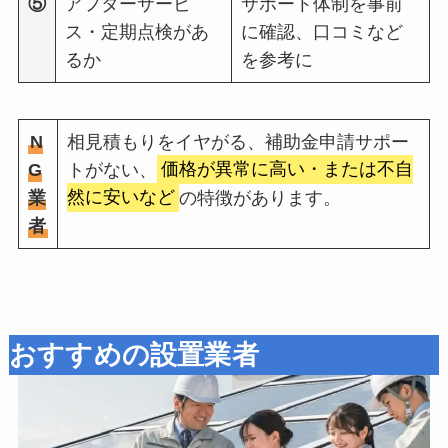
⑤
アフターサービ
サポート体制を事前
ス・定期点検があ
に確認、口コミなど
るか
を参考に
N
相見積もりをイヤがる、補助金申請サポー
G
トがない、
価格が異常に高い・または不自
業
然に安いなど
の特徴があります。
者
おすすめの設置業者