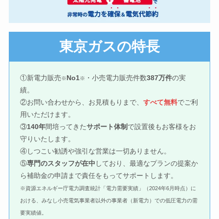
東京ガスの特長
①新電力販売
No1
・小売電力販売件数
387万件
の実
※
※
績。
②お問い合わせから、お見積もりまで、
すべて無料
でご利
用いただけます。
③
140年
間培ってきた
サポート体制
で設置後もお客様をお
守りいたします。
④しつこい勧誘や強引な営業は一切ありません。
⑤
専門のスタッフが在中
しており、最適なプランの提案か
ら補助金の申請まで責任をもってサポートします。
※資源エネルギー庁電力調査統計「電力需要実績」（2024年6月時点）に
おける、みなし小売電気事業者以外の事業者（新電力）での低圧電力の需
要実績値。