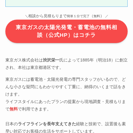
）
相談から見積もりまで
（
＼
簡単１分で完了
無料
／
東京ガスの太陽光発電・蓄電池の無料相
談（公式HP）はコチラ
東京ガス株式会社は
渋沢栄一
氏によって1885年（明治18）に創立
され、本社は東京都港区です。
東京ガスには蓄電池・太陽光発電の専門スタッフがいるので、ど
んな小さな疑問にもわかりやすく丁重に、納得のいくまで話をき
けます。
ライフスタイルにあったプランの提案から現地調査・見積もりま
で
無料
で利用できます。
日本の
ライフラインを長年支えてきた
経験と技術で、設置後も素
早い対応でお客様の生活をサポートしています。