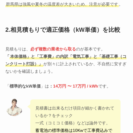
群馬県は強風や夏冬の温度差が大きいため、注意が必要です
。
2.相見積もりで適正価格（kW単価）を比較
見積もりは、
必ず複数の業者から取る
のが基本です。
「
本体価格」と「工事費」の内訳「電気工事」と「基礎工事（コ
ンクリート打設）」
が別々に計上されているか、不自然に安すぎ
ないかを確認しましょう。
「
標準的なkW単価
」は
：
14万円 〜 17万円 / kWh
です。
見積書は出来るだけ項目が細かく書かれて
いるか？をチェック
一式（コミコミ価格）などは論外です。
蓄電池の標準価格は10Kwで工事費込みで