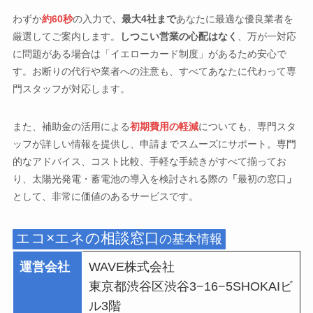
わずか
約60秒
の入力で
、最大4社まで
あなたに最適な優良業者を
厳選してご案内します。
しつこい営業の心配はなく
、万が一対応
に問題がある場合は「イエローカード制度」があるため安心で
す。お断りの代行や業者への注意も、すべてあなたに代わって専
門スタッフが対応します。
また、補助金の活用による
初期費用の軽減
についても、専門スタ
ッフが詳しい情報を提供し、申請までスムーズにサポート。専門
的なアドバイス、コスト比較、手軽な手続きがすべて揃ってお
り、太陽光発電・蓄電池の導入を検討される際の
「
最初の窓口
」
として、非常に価値のあるサービスです。
エコ×エネの相談窓口
の基本情報
運営会社
WAVE株式会社
東京都渋谷区渋谷3−16−5SHOKAIビ
ル3階