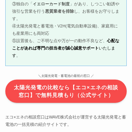
③独自の「
イエローカード制度
」があり、しつこい勧誘や
強引な営業を行う
悪質業者を排除
し、お客様をお守りしま
す。
④太陽光発電と蓄電池・V2H(電気自動車設備)、家庭用に
も産業用にも両対応
⑤設置後も、ご不明な点や万が一の動作不良など、
心配な
ことがあれば専門の担当者が誠心誠意サポート
いたしま
す
。
＼太陽光発電・蓄電池の最初の窓口 ／
太陽光発電の比較なら【エコ×エネの相談
窓口】で無料見積もり（公式サイト）
エコ×エネの相談窓口はWAVE株式会社が運営する太陽光発電と蓄
電池の一括見積の紹介サイトです。