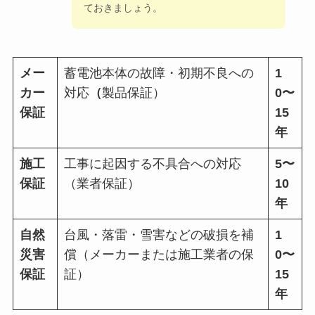
ておきましょう。
メー
蓄電池本体の故障・初期不良への
1
カー
対応
（
製品保証）
0〜
保証
15
年
施工
工事に起因する不具合への対応
5〜
保証
（業者保証）
10
年
自然
台風・落雷・雪害などの破損を補
1
災害
償（メーカーまたは施工業者の保
0〜
保証
証）
15
年