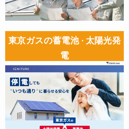
東京ガスの蓄電池
太陽光発
・
電