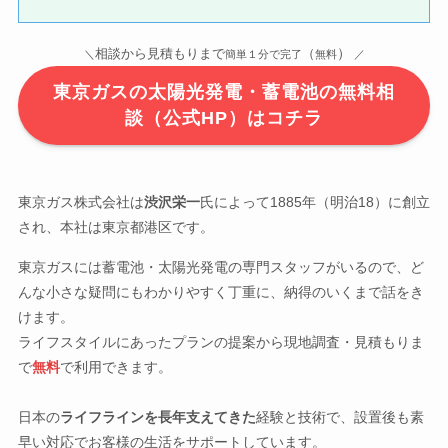
）
相談から見積もりまで
（
＼
簡単１分で完了
無料
／
東京ガスの太陽光発電・蓄電池の無料相
談（公式HP）はコチラ
東京ガス株式会社は
渋沢栄一
氏によって1885年（明治18）に創立
され、本社は東京都港区です。
東京ガスには蓄電池・太陽光発電の専門スタッフがいるので、ど
んな小さな疑問にもわかりやすく丁重に、納得のいくまで話をき
けます。
ライフスタイルにあったプランの提案から現地調査・見積もりま
で
無料
で利用できます。
日本の
ライフラインを長年支えてきた
経験と技術で、設置後も素
早い対応でお客様の生活をサポートしています。