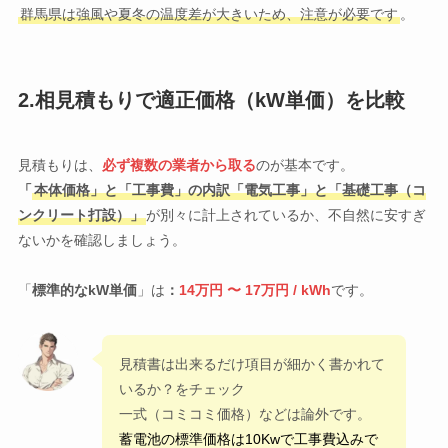
群馬県は強風や夏冬の温度差が大きいため、注意が必要です
。
2.相見積もりで適正価格（kW単価）を比較
見積もりは、
必ず複数の業者から取る
のが基本です。
「
本体価格」と「工事費」の内訳「電気工事」と「基礎工事（コ
ンクリート打設）」
が別々に計上されているか、不自然に安すぎ
ないかを確認しましょう。
「
標準的なkW単価
」は
：
14万円 〜 17万円 / kWh
です。
見積書は出来るだけ項目が細かく書かれて
いるか？をチェック
一式（コミコミ価格）などは論外です。
蓄電池の標準価格は10Kwで工事費込みで