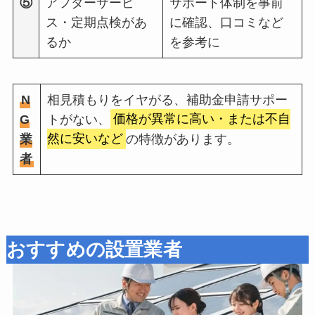
⑤
アフターサービ
サポート体制を事前
ス・定期点検があ
に確認、口コミなど
るか
を参考に
N
相見積もりをイヤがる、補助金申請サポー
G
トがない、
価格が異常に高い・または不自
業
然に安いなど
の特徴があります。
者
おすすめの設置業者