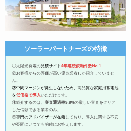
の特徴
ソーラーパートナーズ
①太陽光発電の
見積サイト
4年連続依頼件数No.1
②お客様からの評価が高い優良業者しか紹介していませ
ん。
③中間マージンが発生しないため、高品質な家庭用蓄電池
を
低価格で導入
いただけます。
④紹介するのは、
審査通過率9.8%
の厳しい審査をクリア
した信頼できる業者のみ。
⑤
専門のアドバイザーが在籍
しており、導入に関する不安
や疑問にいつでも的確にお答えします。