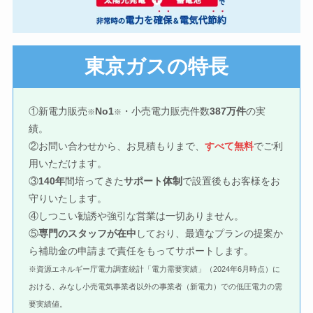
東京ガスの特長
①新電力販売
No1
・小売電力販売件数
387万件
の実
※
※
績。
②お問い合わせから、お見積もりまで、
すべて無料
でご利
用いただけます。
③
140年
間培ってきた
サポート体制
で設置後もお客様をお
守りいたします。
④しつこい勧誘や強引な営業は一切ありません。
⑤
専門のスタッフが在中
しており、最適なプランの提案か
ら補助金の申請まで責任をもってサポートします。
※資源エネルギー庁電力調査統計「電力需要実績」（2024年6月時点）に
おける、みなし小売電気事業者以外の事業者（新電力）での低圧電力の需
要実績値。