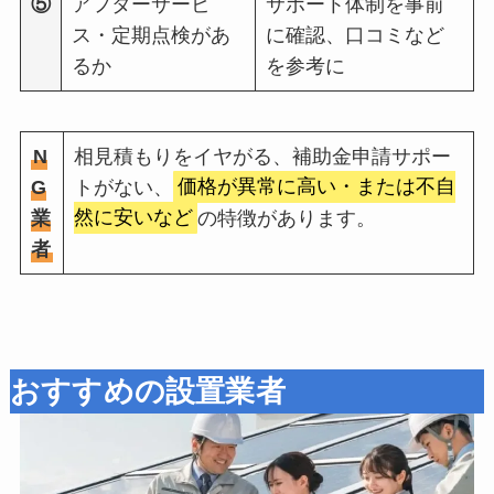
⑤
アフターサービ
サポート体制を事前
ス・定期点検があ
に確認、口コミなど
るか
を参考に
N
相見積もりをイヤがる、補助金申請サポー
G
トがない、
価格が異常に高い・または不自
業
然に安いなど
の特徴があります。
者
おすすめの設置業者