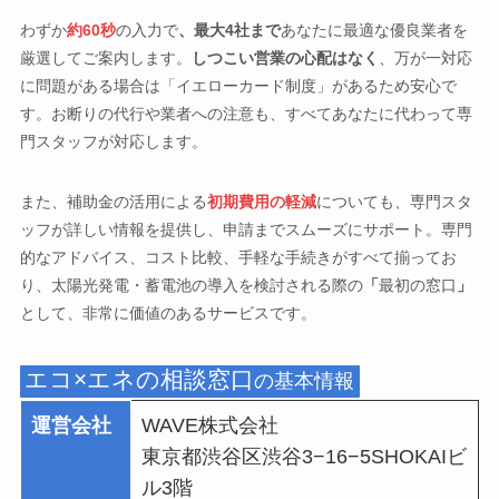
わずか
約60秒
の入力で
、最大4社まで
あなたに最適な優良業者を
厳選してご案内します。
しつこい営業の心配はなく
、万が一対応
に問題がある場合は「イエローカード制度」があるため安心で
す。お断りの代行や業者への注意も、すべてあなたに代わって専
門スタッフが対応します。
また、補助金の活用による
初期費用の軽減
についても、専門スタ
ッフが詳しい情報を提供し、申請までスムーズにサポート。専門
的なアドバイス、コスト比較、手軽な手続きがすべて揃ってお
り、太陽光発電・蓄電池の導入を検討される際の
「
最初の窓口
」
として、非常に価値のあるサービスです。
エコ×エネの相談窓口
の基本情報
運営会社
WAVE株式会社
東京都渋谷区渋谷3−16−5SHOKAIビ
ル3階