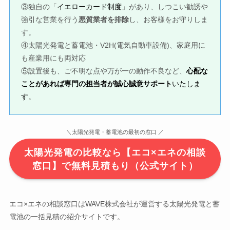
③独自の「
イエローカード制度
」があり、しつこい勧誘や
強引な営業を行う
悪質業者を排除
し、お客様をお守りしま
す。
④太陽光発電と蓄電池・V2H(電気自動車設備)、家庭用に
も産業用にも両対応
⑤設置後も、ご不明な点や万が一の動作不良など、
心配な
ことがあれば専門の担当者が誠心誠意サポート
いたしま
す
。
＼太陽光発電・蓄電池の最初の窓口 ／
太陽光発電の比較なら【エコ×エネの相談
窓口】で無料見積もり（公式サイト）
エコ×エネの相談窓口はWAVE株式会社が運営する太陽光発電と蓄
電池の一括見積の紹介サイトです。