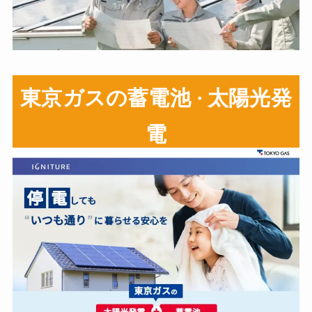
東京ガスの蓄電池
太陽光発
・
電