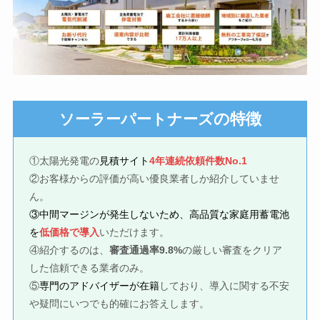
の特徴
ソーラーパートナーズ
①太陽光発電の
見積サイト
4年連続依頼件数No.1
②お客様からの評価が高い優良業者しか紹介していませ
ん。
③中間マージンが発生しないため、高品質な家庭用蓄電池
を
低価格で導入
いただけます。
④紹介するのは、
審査通過率9.8%
の厳しい審査をクリア
した信頼できる業者のみ。
⑤
専門のアドバイザーが在籍
しており、導入に関する不安
や疑問にいつでも的確にお答えします。