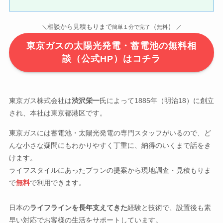
）
相談から見積もりまで
（
＼
簡単１分で完了
無料
／
東京ガスの太陽光発電・蓄電池の無料相
談（公式HP）はコチラ
東京ガス株式会社は
渋沢栄一
氏によって1885年（明治18）に創立
され、本社は東京都港区です。
東京ガスには蓄電池・太陽光発電の専門スタッフがいるので、ど
んな小さな疑問にもわかりやすく丁重に、納得のいくまで話をき
けます。
ライフスタイルにあったプランの提案から現地調査・見積もりま
で
無料
で利用できます。
日本の
ライフラインを長年支えてきた
経験と技術で、設置後も素
早い対応でお客様の生活をサポートしています。