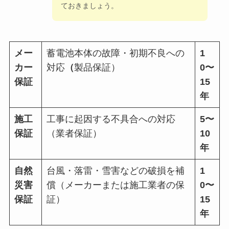
ておきましょう。
メー
蓄電池本体の故障・初期不良への
1
カー
対応
（
製品保証）
0〜
保証
15
年
施工
工事に起因する不具合への対応
5〜
保証
（業者保証）
10
年
自然
台風・落雷・雪害などの破損を補
1
災害
償（メーカーまたは施工業者の保
0〜
保証
証）
15
年