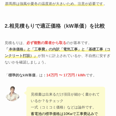
群馬県は強風や夏冬の温度差が大きいため、注意が必要です
。
2.相見積もりで適正価格（kW単価）を比較
見積もりは、
必ず複数の業者から取る
のが基本です。
「
本体価格」と「工事費」の内訳「電気工事」と「基礎工事（コ
ンクリート打設）」
が別々に計上されているか、不自然に安すぎ
ないかを確認しましょう。
「
標準的なkW単価
」は
：
14万円 〜 17万円 / kWh
です。
見積書は出来るだけ項目が細かく書かれて
いるか？をチェック
一式（コミコミ価格）などは論外です。
蓄電池の標準価格は10Kwで工事費込みで