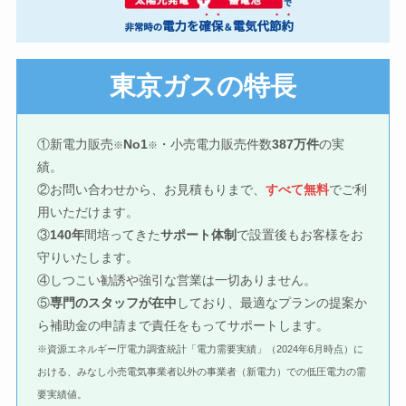
東京ガスの特長
①新電力販売
No1
・小売電力販売件数
387万件
の実
※
※
績。
②お問い合わせから、お見積もりまで、
すべて無料
でご利
用いただけます。
③
140年
間培ってきた
サポート体制
で設置後もお客様をお
守りいたします。
④しつこい勧誘や強引な営業は一切ありません。
⑤
専門のスタッフが在中
しており、最適なプランの提案か
ら補助金の申請まで責任をもってサポートします。
※資源エネルギー庁電力調査統計「電力需要実績」（2024年6月時点）に
おける、みなし小売電気事業者以外の事業者（新電力）での低圧電力の需
要実績値。